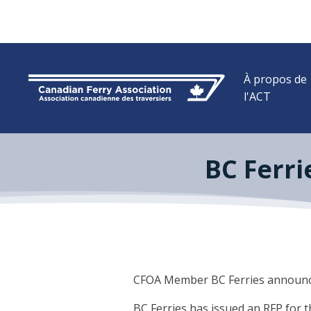
À propos de
l'ACT
BC Ferri
CFOA Member BC Ferries announced i
BC Ferries has issued an RFP for t