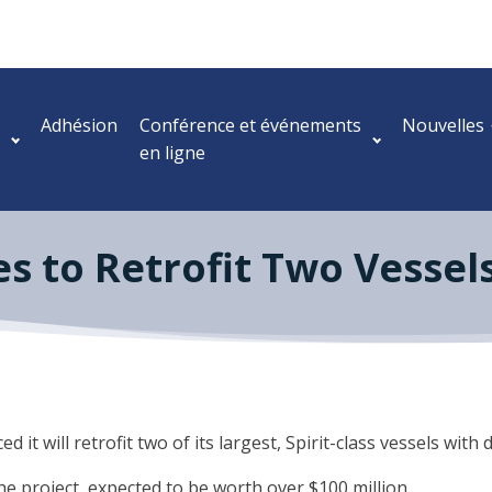
Adhésion
Conférence et événements
Nouvelles
en ligne
es to Retrofit Two Vessel
t will retrofit two of its largest, Spirit-class vessels with
he project, expected to be worth over $100 million.